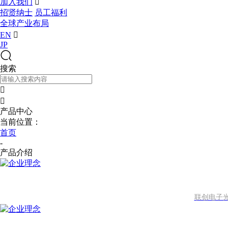
加入我们

招贤纳士
员工福利
全球产业布局
EN

JP
搜索


产品中心
当前位置：
首页
-
产品介绍
联创电子光