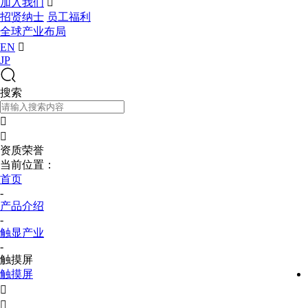
加入我们

招贤纳士
员工福利
全球产业布局
EN

JP
搜索


资质荣誉
当前位置：
首页
-
产品介绍
-
触显产业
-
触摸屏
触摸屏

